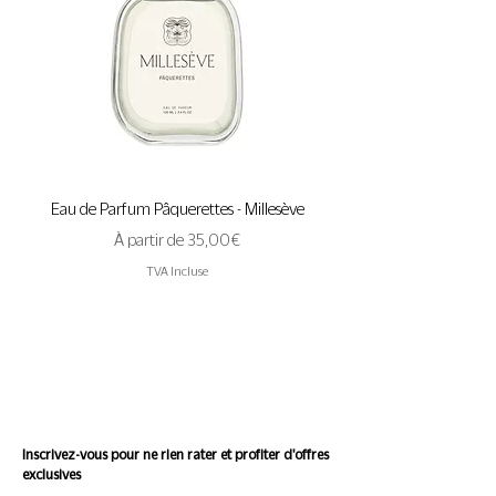
Eau de Parfum Pâquerettes - Millesève
Eau de Parfum A Pas de 
Prix promotionnel
À partir de
35,00 €
TVA Incluse
Suivez l'actualité de
Conscience
Inscrivez-vous pour ne rien rater et profiter d'offres
exclusives