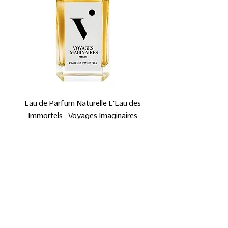
Eau de Parfum Naturelle L'Eau des
Immortels - Voyages Imaginaires
Prix promotionnel
À partir de
45,00 €
TVA Incluse
Nouveau