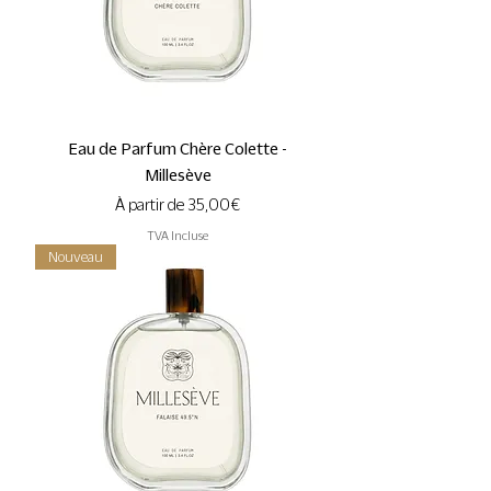
Eau de Parfum Chère Colette -
Millesève
Prix promotionnel
À partir de
35,00 €
TVA Incluse
Nouveau