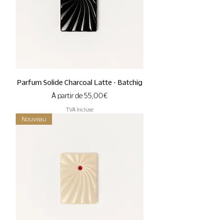
Parfum Solide Charcoal Latte - Batchig
Prix promotionnel
À partir de
55,00 €
TVA Incluse
Nouveau