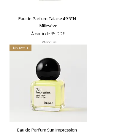
Eau de Parfum Falaise 49.5°N -
Millesève
Prix promotionnel
À partir de
35,00 €
TVA Incluse
Nouveau
Eau de Parfum Sun Impression -