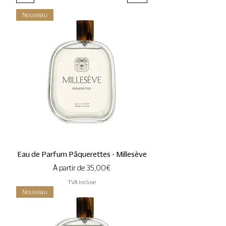
Nouveau
Eau de Parfum Pâquerettes - Millesève
Prix promotionnel
À partir de
35,00 €
TVA Incluse
Nouveau