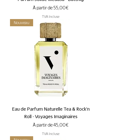
Prix promotionnel
À partir de
55,00 €
TVA Incluse
Nouveau
Eau de Parfum Naturelle Tea & Rock'n
Roll - Voyages Imaginaires
Prix promotionnel
À partir de
45,00 €
TVA Incluse
Nouveau