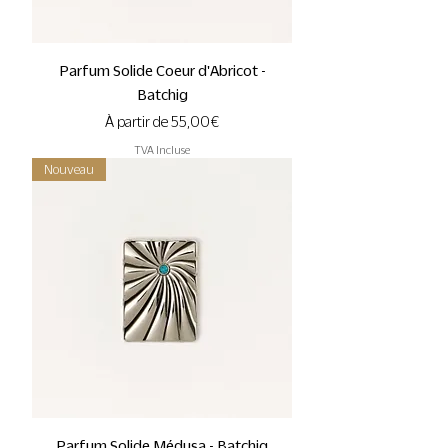
Parfum Solide Coeur d'Abricot -
Batchig
Prix promotionnel
À partir de
55,00 €
TVA Incluse
Nouveau
Parfum Solide Médusa - Batchig