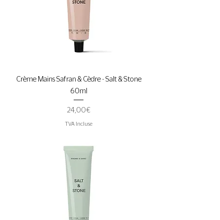
Crème Mains Safran & Cèdre - Salt & Stone
60ml
Prix
24,00 €
TVA Incluse