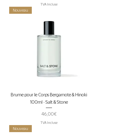
TVA Incluse
Nouveau
Brume pour le Corps Bergamote & Hinoki
100ml - Salt & Stone
Prix
46,00 €
TVA Incluse
Nouveau