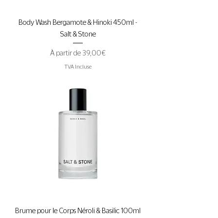
Body Wash Bergamote & Hinoki 450ml -
Salt & Stone
Prix promotionnel
À partir de
39,00 €
TVA Incluse
Brume pour le Corps Néroli & Basilic 100ml