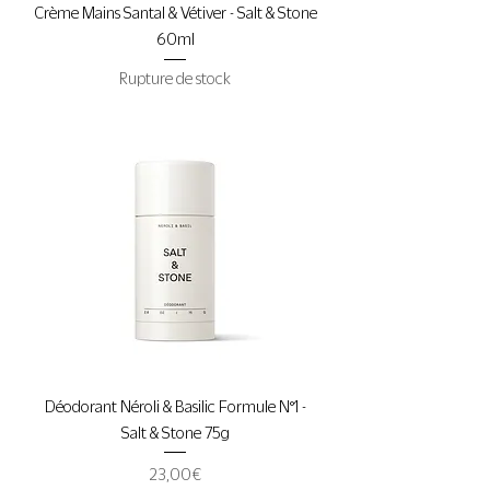
Crème Mains Santal & Vétiver - Salt & Stone
60ml
Rupture de stock
Déodorant Néroli & Basilic Formule N°1 -
Salt & Stone 75g
Prix
23,00 €