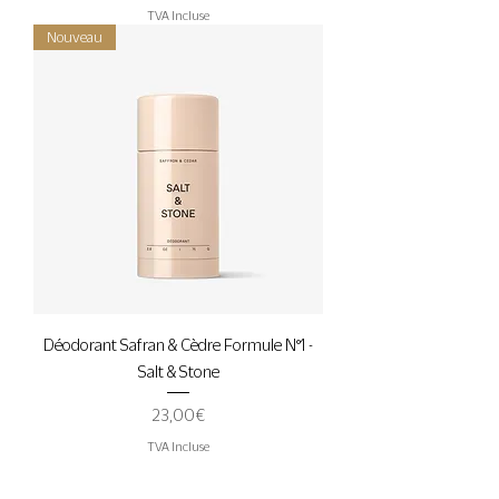
TVA Incluse
Nouveau
Déodorant Safran & Cèdre Formule N°1 -
Salt & Stone
Prix
23,00 €
TVA Incluse