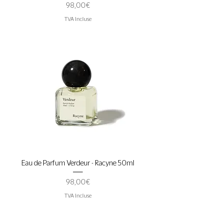
Prix
98,00 €
TVA Incluse
Eau de Parfum Verdeur - Racyne 50ml
Prix
98,00 €
TVA Incluse