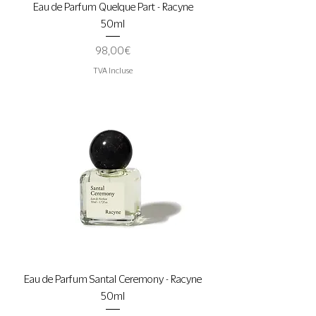
Eau de Parfum Quelque Part - Racyne
50ml
Prix
98,00 €
TVA Incluse
Eau de Parfum Santal Ceremony - Racyne
50ml