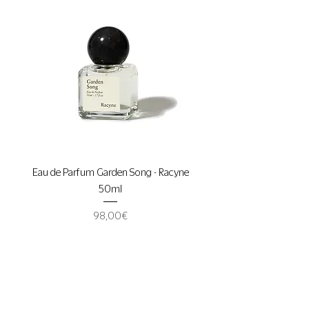
Eau de Parfum Garden Song - Racyne
50ml
Prix
98,00 €
TVA Incluse
Suivez l'actualité de