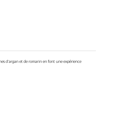
de mains efficace contre les mauvaises odeurs.
COSMOS ORGANIC certifié par Ecocert
Greenlife selon le référentiel. Vegan, cruelty
free, sans parfums synthétiques, sans BHT et
BHA, sans silicones. Testé sous contrôle
dermatologique.
Un petit pas pour l’environnement : le format
ômes d’argan et de romarin en font une expérience
500ml de ce produit est rechargeable à la
boutique Conscience, Paris 20ème.