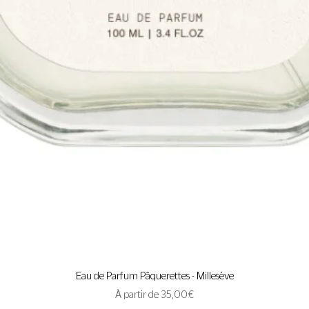
Aperçu rapide
Eau de Parfum Pâquerettes - Millesève
Prix promotionnel
À partir de
35,00 €