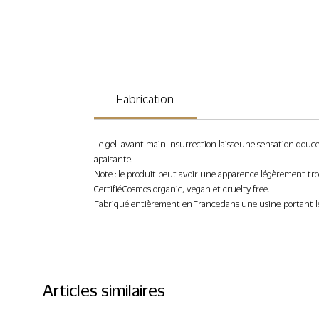
Fabrication
Le gel lavant main Insurrection laisse une sensation douc
apaisante.
Note : le produit peut avoir une apparence légèrement trou
Certifié Cosmos organic, vegan et cruelty free.
Fabriqué entièrement en France dans une usine portant le 
Articles similaires