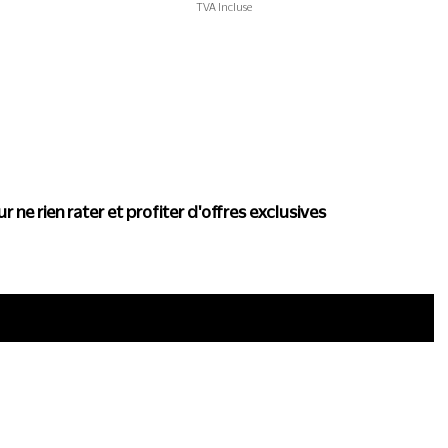
TVA Incluse
actualité de Conscience
r ne rien rater et profiter d'offres exclusives
i