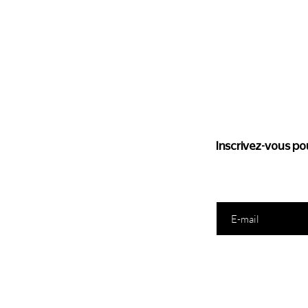
Suivez l'
Inscrivez-vous pou
Saisissez votre e-mail ic