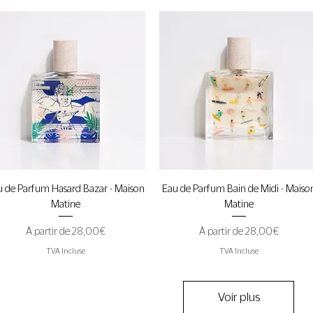
Aperçu rapide
Aperçu rapide
u de Parfum Hasard Bazar - Maison
Eau de Parfum Bain de Midi - Maiso
Matine
Matine
Prix promotionnel
Prix promotionnel
À partir de
28,00 €
À partir de
28,00 €
TVA Incluse
TVA Incluse
Voir plus