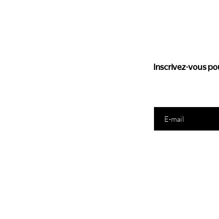
Suivez l'
Inscrivez-vous pou
Saisissez votre e-mail ic
E-Shop
N