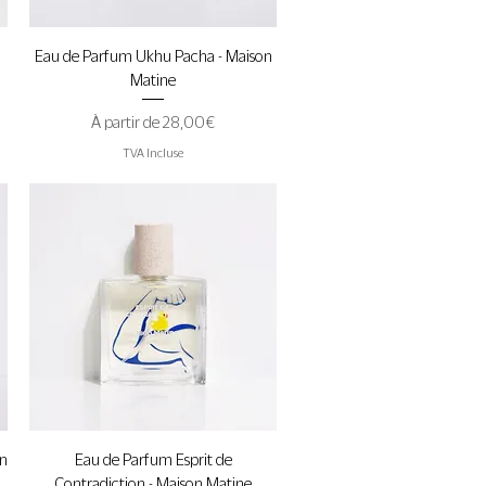
Aperçu rapide
Eau de Parfum Ukhu Pacha - Maison
Matine
Prix promotionnel
À partir de
28,00 €
TVA Incluse
Aperçu rapide
on
Eau de Parfum Esprit de
Contradiction - Maison Matine