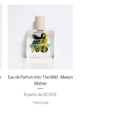
Aperçu rapide
n
Eau de Parfum Into The Wild - Maison
Matine
Prix promotionnel
À partir de
28,00 €
TVA Incluse