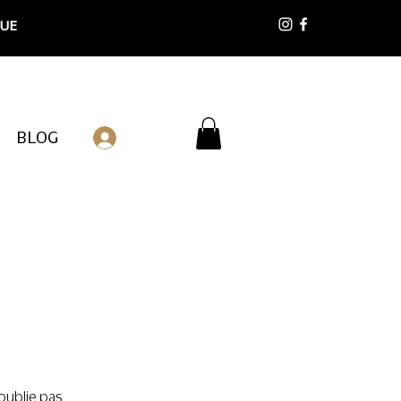
 UE
BLOG
Connexion
oublie pas