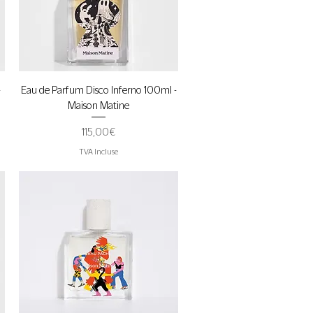
Aperçu rapide
-
Eau de Parfum Disco Inferno 100ml -
Maison Matine
Prix
115,00 €
TVA Incluse