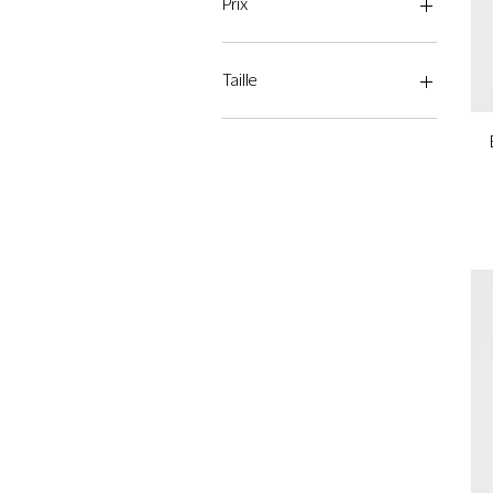
Prix
65 €
115 €
Taille
15ml
50ml