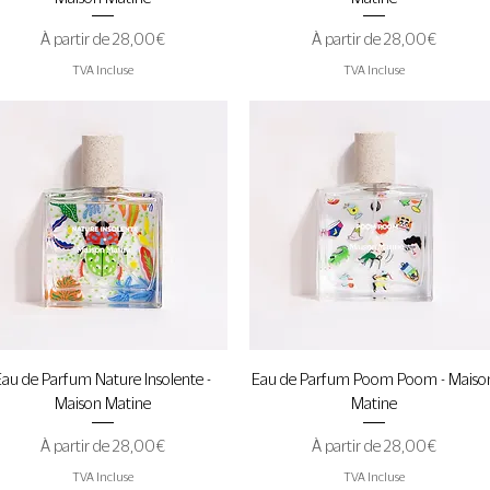
Prix promotionnel
Prix promotionnel
À partir de
28,00 €
À partir de
28,00 €
TVA Incluse
TVA Incluse
Aperçu rapide
Aperçu rapide
Eau de Parfum Nature Insolente -
Eau de Parfum Poom Poom - Maiso
Maison Matine
Matine
Prix promotionnel
Prix promotionnel
À partir de
28,00 €
À partir de
28,00 €
TVA Incluse
TVA Incluse