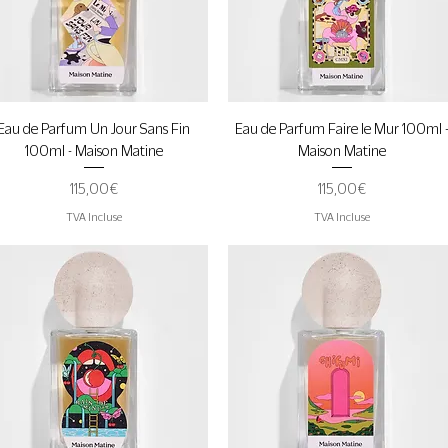
Aperçu rapide
Aperçu rapide
Eau de Parfum Un Jour Sans Fin
Eau de Parfum Faire le Mur 100ml 
100ml - Maison Matine
Maison Matine
Prix
Prix
115,00 €
115,00 €
TVA Incluse
TVA Incluse