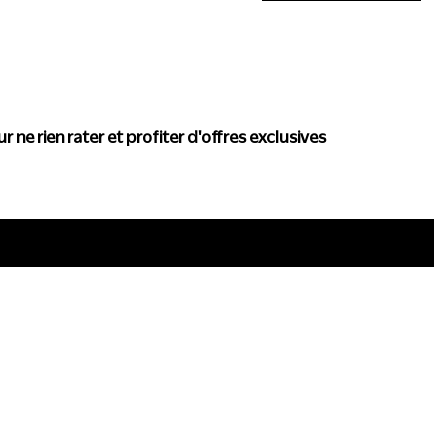
actualité de Conscience
r ne rien rater et profiter d'offres exclusives
i
ous trouver
Politique