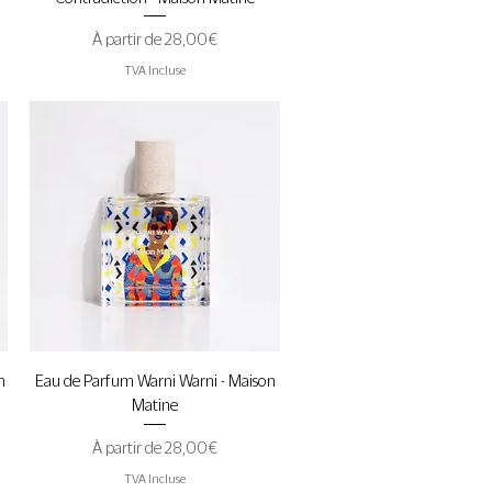
Prix promotionnel
À partir de
28,00 €
TVA Incluse
Aperçu rapide
n
Eau de Parfum Warni Warni - Maison
Matine
Prix promotionnel
À partir de
28,00 €
TVA Incluse