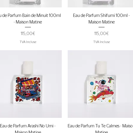
Aperçu rapide
Aperçu rapide
u de Parfum Bain de Minuit 100ml
Eau de Parfum Shifumi 100ml -
- Maison Matine
Maison Matine
Prix
Prix
115,00 €
115,00 €
TVA Incluse
TVA Incluse
Aperçu rapide
Aperçu rapide
Eau de Parfum Arashi No Umi -
Eau de Parfum Tu Te Calmes - Mais
Maison Matine
Matine