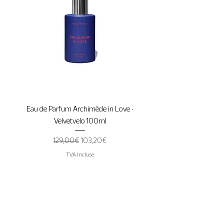
Eau de Parfum Archimède in Love -
Velvetvelo 100ml
Prix original
Prix promotionnel
129,00 €
103,20 €
TVA Incluse
Suivez l'actualité de
Conscience