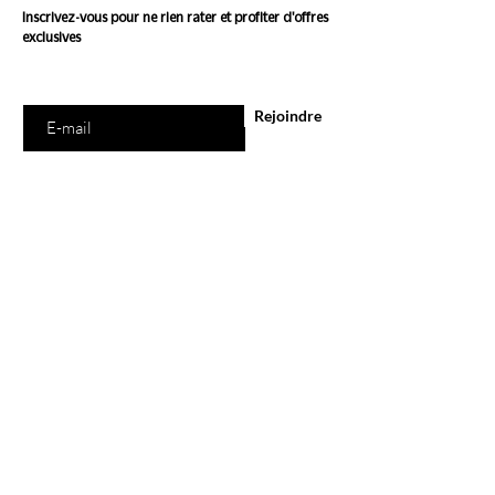
Inscrivez-vous pour ne rien rater et profiter d'offres
exclusives
Saisissez votre e-mail ici
Rejoindre
E-Shop
Tous les produits
Marques
Carte Cadeau
Programme de Fidélité
Ethi'Kdo
A propos
Blog