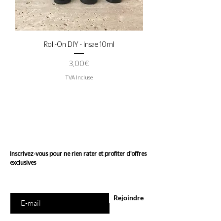
Roll-On DIY - Insae 10ml
Prix
3,00 €
TVA Incluse
Suivez l'actualité de
Conscience
Inscrivez-vous pour ne rien rater et profiter d'offres
exclusives
Saisissez votre e-mail ici
Rejoindre