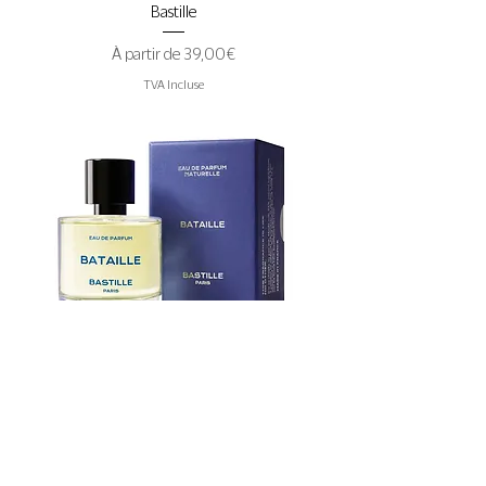
Bastille
Prix promotionnel
À partir de
39,00 €
TVA Incluse
Eau de Parfum Bataille - Bastille
Prix promotionnel
À partir de
39,00 €
TVA Incluse