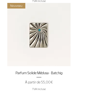
TVA Incluse
Nouveau
Parfum Solide Médusa - Batchig
Prix promotionnel
À partir de
55,00 €
TVA Incluse
Suivez l'actualité de