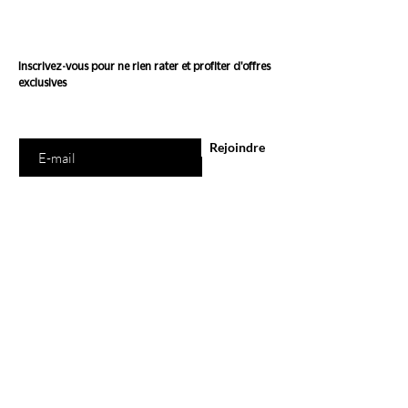
Conscience
Inscrivez-vous pour ne rien rater et profiter d'offres
exclusives
Saisissez votre e-mail ici
Rejoindre
E-Shop
Tous les produits
Marques
Carte Cadeau
Programme de Fidélité
Ethi'Kdo
A propos