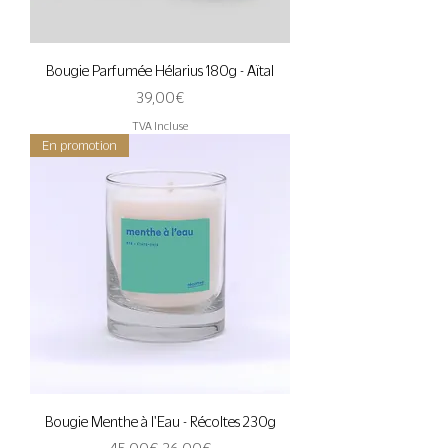
Bougie Parfumée Hélarius 180g - Aïtal
Prix
39,00 €
TVA Incluse
En promotion
Bougie Menthe à l'Eau - Récoltes 230g
Prix original
Prix promotionnel