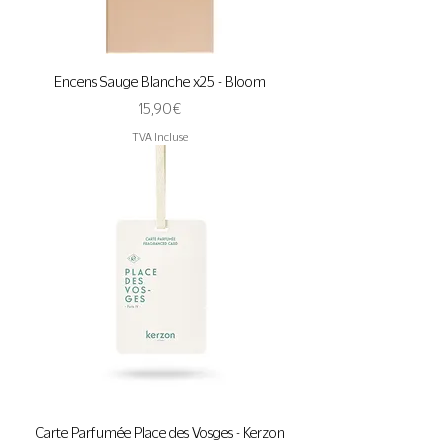
Encens Sauge Blanche x25 - Bloom
Prix
15,90 €
TVA Incluse
Carte Parfumée Place des Vosges - Kerzon