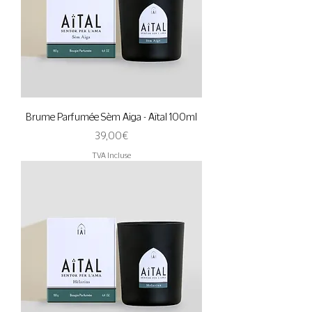
Brume Parfumée Sèm Aiga - Aïtal 100ml
Prix
39,00 €
TVA Incluse