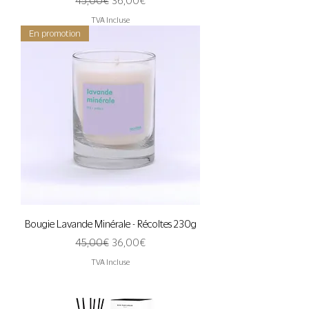
45,00 €
36,00 €
TVA Incluse
En promotion
Bougie Lavande Minérale - Récoltes 230g
Prix original
Prix promotionnel
45,00 €
36,00 €
TVA Incluse