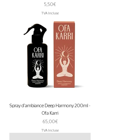
Prix
5,50 €
TVA Incluse
Spray d'ambiance Deep Harmony 200ml -
Ofa Karri
Prix
65,00 €
TVA Incluse