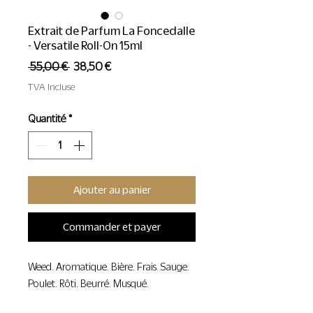
Extrait de Parfum La Foncedalle
- Versatile Roll-On 15ml
Prix
Prix
 55,00 € 
38,50 €
original
promotionnel
TVA Incluse
Quantité
*
Ajouter au panier
Commander et payer
Weed. Aromatique. Bière. Frais. Sauge.
Poulet. Rôti. Beurré. Musqué.