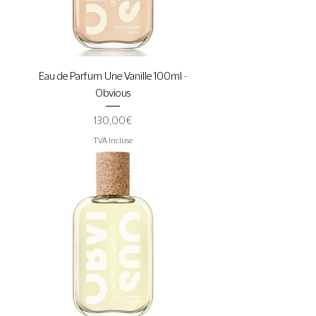
Eau de Parfum Une Vanille 100ml -
Obvious
Prix
130,00 €
TVA Incluse