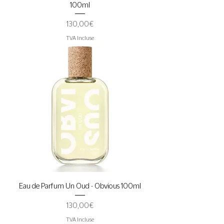
100ml
Prix
130,00 €
TVA Incluse
Eau de Parfum Un Oud - Obvious 100ml
Prix
130,00 €
TVA Incluse