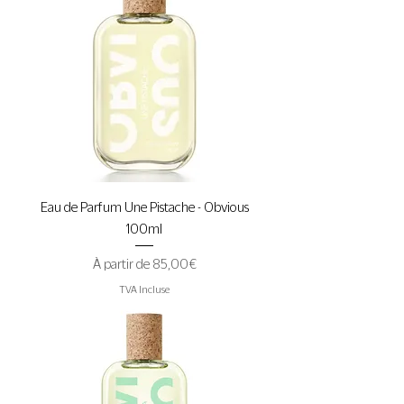
Eau de Parfum Une Pistache - Obvious
100ml
Prix promotionnel
À partir de
85,00 €
TVA Incluse