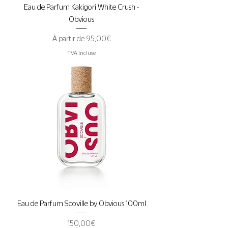
Eau de Parfum Kakigori White Crush -
Obvious
Prix promotionnel
À partir de
95,00 €
TVA Incluse
Eau de Parfum Scoville by Obvious 100ml
Prix
150,00 €