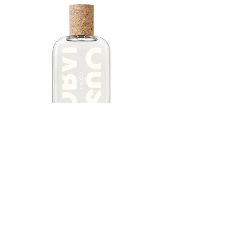
Eau de Parfum Un Bois 100ml - Obvious
Rupture de stock