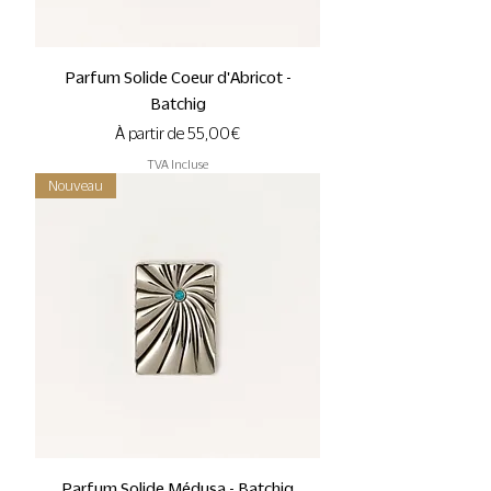
Parfum Solide Coeur d'Abricot -
Batchig
Prix promotionnel
À partir de
55,00 €
TVA Incluse
Nouveau
Parfum Solide Médusa - Batchig