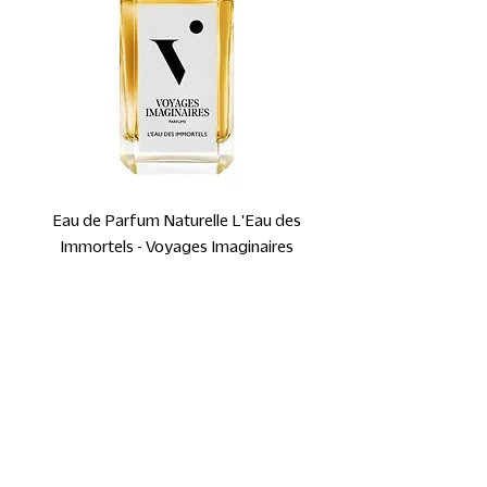
Eau de Parfum Naturelle L'Eau des
Immortels - Voyages Imaginaires
Prix promotionnel
À partir de
45,00 €
TVA Incluse
Nouveau