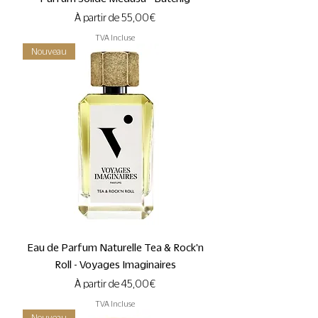
Prix promotionnel
À partir de
55,00 €
TVA Incluse
Nouveau
Eau de Parfum Naturelle Tea & Rock'n
Roll - Voyages Imaginaires
Prix promotionnel
À partir de
45,00 €
TVA Incluse
Nouveau