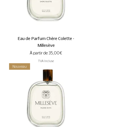
Eau de Parfum Chère Colette -
Millesève
Prix promotionnel
À partir de
35,00 €
TVA Incluse
Nouveau