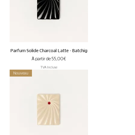
Parfum Solide Charcoal Latte - Batchig
Prix promotionnel
À partir de
55,00 €
TVA Incluse
Nouveau