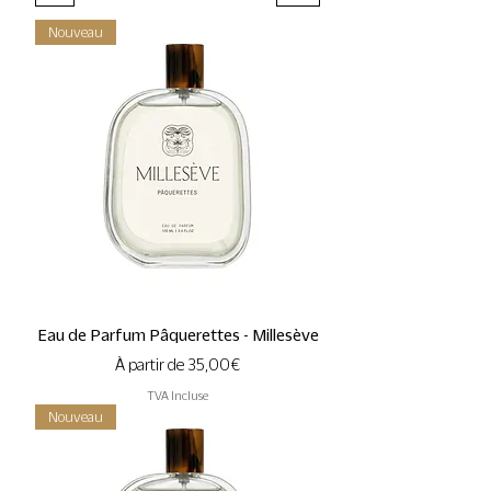
Nouveau
Eau de Parfum Pâquerettes - Millesève
Prix promotionnel
À partir de
35,00 €
TVA Incluse
Nouveau