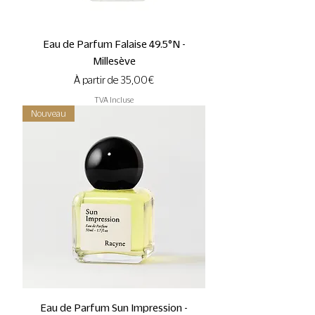
Eau de Parfum Falaise 49.5°N -
Millesève
Prix promotionnel
À partir de
35,00 €
TVA Incluse
Nouveau
Eau de Parfum Sun Impression -