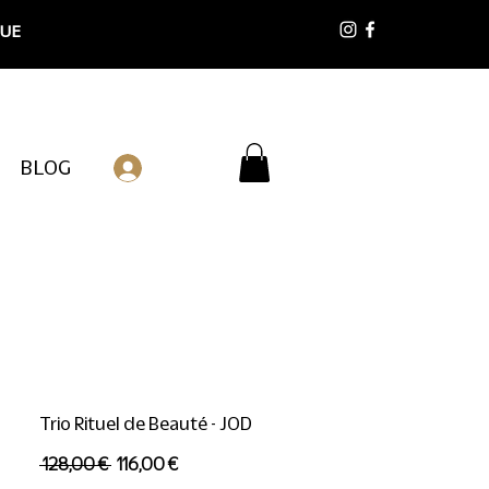
 UE
BLOG
Connexion
Trio Rituel de Beauté - JOD
Prix
Prix
 128,00 € 
116,00 €
original
promotionnel