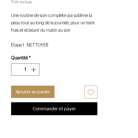
TVA Incluse
Une routine de soin complète qui sublime la
peau tout au long de la journée, pour un teint
frais et éclatant du matin au soir.
Étape 1 : NETTOYER
Commencez par l'Huile Lactée Nettoyante. Ce
Quantité
*
soin nettoyant se transforme en lait au contact
de l'eau, éliminant en douceur les impuretés et
le maquillage tout en préservant l'hydratation
naturelle de la peau.
Ajouter au panier
Étape 2 : PROTÉGER
Le matin, appliquez le Soin Essentiel Jour pour
Commander et payer
réveiller votre peau. Enrichi en complexes de
cellules végétales actives d'Iris, d'Hibiscus, de
Rose, de Bleuet, et Vitamine C, ce soin hydrate
intensément et renforce la barrière protectrice