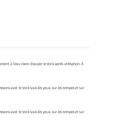
de la peau.
Étape 3 : REGÉNÉRER
Le soir, complétez votre routine avec le
Baume Fondant Nuit, formulé pour
accompagner le processus de régénération
cellulaire durant le sommeil. Son complexe de
cellules végétales actives de Belle de nuit, de
Caféine et d’Hibiscus stimule le
 à l'eau claire. Essuyer le stick après utilisation. À
renouvellement cutané, tandis que les huiles
de Caméline et d'Onagre nourrissent et
apaisent la peau.
sions avec le stick sous les yeux, sur les tempes et sur
Tous types de peaux, y compris sensibles.
Testé sous contrôle dermatologique.
Non comédogène.
sions avec le stick sous les yeux, sur les tempes et sur
3x 20g - min. 2 mois d'utilisation