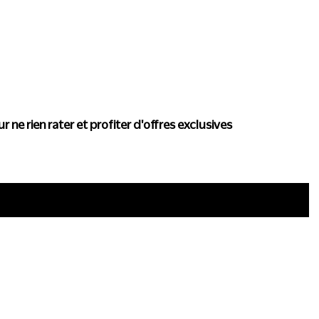
actualité de Conscience
r ne rien rater et profiter d'offres exclusives
i