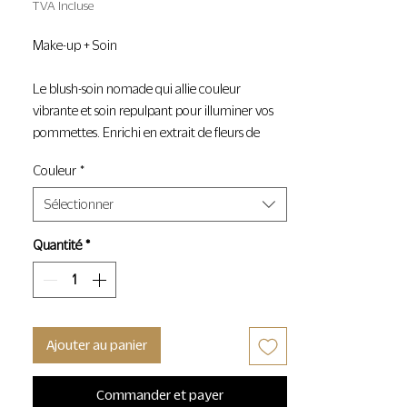
TVA Incluse
Make-up + Soin
Le blush-soin nomade qui allie couleur
vibrante et soin repulpant pour illuminer vos
pommettes. Enrichi en extrait de fleurs de
Grenade et en huile de Jojoba, il hydrate et
Couleur
*
repulpe, pour un confort optimal tout au long
de la journée. Sensation de fraîcheur
Sélectionner
immédiate, apportée par des cristaux de
menthol naturels, pour réveiller
Quantité
*
instantanément le teint, comme un souffle
vivifiant. — 8g
Pommettes
Ajouter au panier
93% d'origine naturelle
Sans eau = sans conservateurs
Testé sous contrôle dermatologique.
Commander et payer