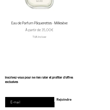
naturels. Vegan, cruelty free, sans
parfums synthétiques, sans
conservateurs artificiels, sans silicones.
Eau de Parfum Pâquerettes - Millesève
Eau de Parfum A Pas de 
Prix promotionnel
À partir de
35,00 €
TVA Incluse
Suivez l'actualité de
Conscience
Inscrivez-vous pour ne rien rater et profiter d'offres
exclusives
Saisissez votre e-mail ici
Rejoindre