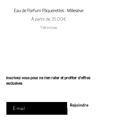
Eau de Parfum Pâquerettes - Millesève
Eau de Parfum A Pas de 
Prix promotionnel
À partir de
35,00 €
TVA Incluse
Suivez l'actualité de
Conscience
Inscrivez-vous pour ne rien rater et profiter d'offres
exclusives
Saisissez votre e-mail ici
Rejoindre