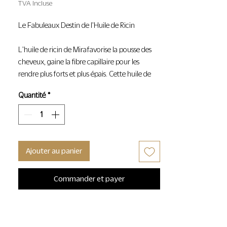
TVA Incluse
Le Fabuleaux Destin de l'Huile de Ricin
L'huile de ricin de Mira favorise la pousse des
cheveux, gaine la fibre capillaire pour les
rendre plus forts et plus épais. Cette huile de
ricin pure est issue des Terres Rouges de
Quantité
*
Madagascar : gorgée de vitamines E et
d’oméga 6 et 9, naturellement très concentrée
en acide ricinoléïque, elle fortifie vos cheveux,
cils et ongles.
Ajouter au panier
L'huile de ricin accélère la pousse de vos
cheveux, les fortifie et leur redonne leur
Commander et payer
brillance. Elle fera de petits miracles en
application régulière sur vos ongles, vos cils et
sourcils.