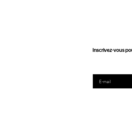
Suivez l'
Inscrivez-vous pou
Saisissez votre e-mail ic