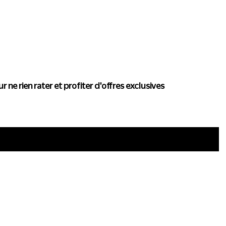
actualité de Conscience
r ne rien rater et profiter d'offres exclusives
i