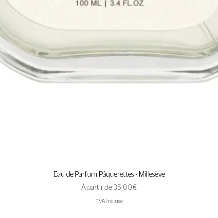
Aperçu rapide
Eau de Parfum Pâquerettes - Millesève
Prix promotionnel
À partir de
35,00 €
TVA Incluse