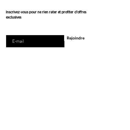
Inscrivez-vous pour ne rien rater et profiter d'offres
exclusives
Saisissez votre e-mail ici
Rejoindre
E-Shop
Tous les produits
Marques
Carte Cadeau
Programme de Fidélité
Ethi'Kdo
A propos
Blog