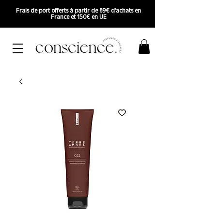
Frais de port offerts à partir de 89€ d'achats en
France et 150€ en UE