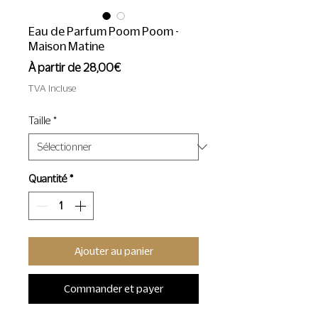
Eau de Parfum Poom Poom -
Maison Matine
Prix
À partir de
28,00€
promotionnel
TVA Incluse
Taille
*
Quantité
*
Ajouter au panier
Commander et payer