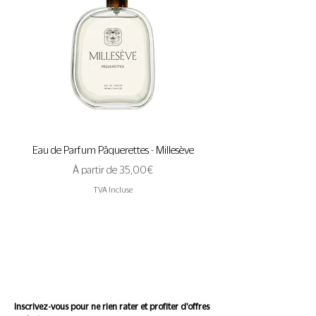
Eau de Parfum Pâquerettes - Millesève
Eau de Parfum A Pas de 
Prix promotionnel
À partir de
35,00 €
TVA Incluse
Suivez l'actualité de
Conscience
Inscrivez-vous pour ne rien rater et profiter d'offres