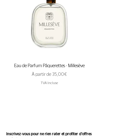
Eau de Parfum Pâquerettes - Millesève
Eau de Parfum A Pas de 
Prix promotionnel
À partir de
35,00 €
TVA Incluse
Suivez l'actualité de
Conscience
Inscrivez-vous pour ne rien rater et profiter d'offres