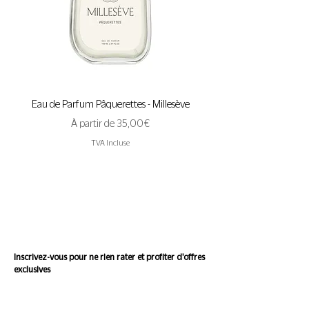
Eau de Parfum Pâquerettes - Millesève
Eau de Parfum A Pas de 
Prix promotionnel
À partir de
35,00 €
TVA Incluse
Suivez l'actualité de
Conscience
Inscrivez-vous pour ne rien rater et profiter d'offres
exclusives
Saisissez votre e-mail ici