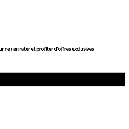
actualité de Conscience
r ne rien rater et profiter d'offres exclusives
i