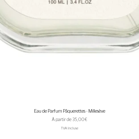
Aperçu rapide
Eau de Parfum Pâquerettes - Millesève
Prix promotionnel
À partir de
35,00 €
TVA Incluse