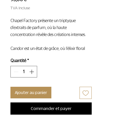
TVA Incluse
Chapel Factory présente un triptyque
d’extraits de parfum, où la haute
concentration révèle des créations intenses.
Candor est un état de grâce, où l’élixir floral
rencontre l’amande amère. Un parfum
Quantité
*
lumineux, contrasté par la profondeur de
l’encens.
Vaporisateur 50ml
Ajouter au panier
Commander et payer