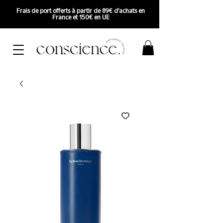
Frais de port offerts à partir de 89€ d'achats en
France et 150€ en UE