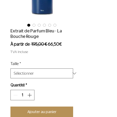
Extrait de Parfum Bleu - La
Bouche Rouge
Prix
Prix
À partir de
 195,00 € 
66,50€
original
promotionnel
TVA Incluse
Taille
*
Quantité
*
Ajouter au panier