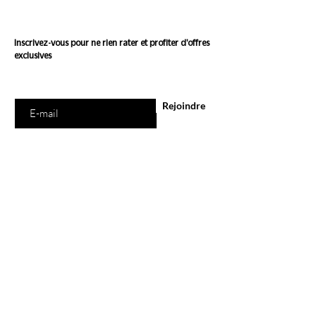
Conscience
Inscrivez-vous pour ne rien rater et profiter d'offres
exclusives
Saisissez votre e-mail ici
Rejoindre
E-Shop
Tous les produits
Marques
Carte Cadeau
Programme de Fidélité
Ethi'Kdo
A propos