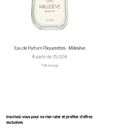
Attraction - Sensualité – Douceur
Eau de Parfum Pâquerettes - Millesève
Eau de Parfum A Pas de 
Prix promotionnel
À partir de
35,00 €
TVA Incluse
Suivez l'actualité de
Conscience
Inscrivez-vous pour ne rien rater et profiter d'offres
exclusives
Saisissez votre e-mail ici