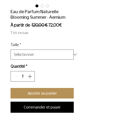
Eau de Parfum Naturelle
Blooming Summer - Aemium
Prix
Prix
À partir de
 120,00 € 
72,00€
original
promotionnel
TVA Incluse
Taille
*
Quantité
*
Ajouter au panier
Commander et payer