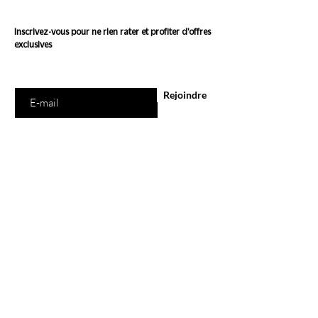
Inscrivez-vous pour ne rien rater et profiter d'offres
exclusives
Saisissez votre e-mail ici
Rejoindre
E-Shop
Tous les produits
Marques
Carte Cadeau
Programme de Fidélité
Ethi'Kdo
A propos
Blog