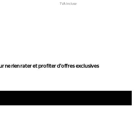
TVA Incluse
actualité de Conscience
r ne rien rater et profiter d'offres exclusives
i