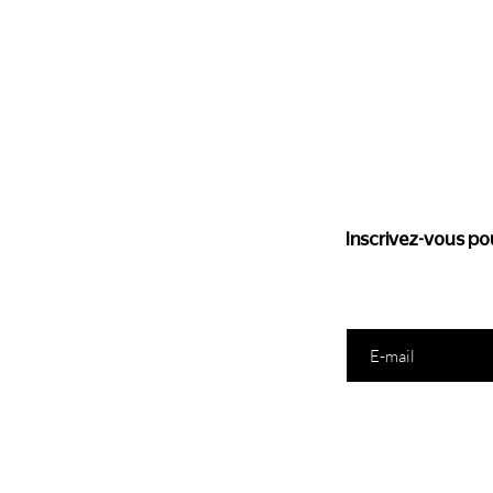
Suivez l'
Inscrivez-vous pou
Saisissez votre e-mail ic