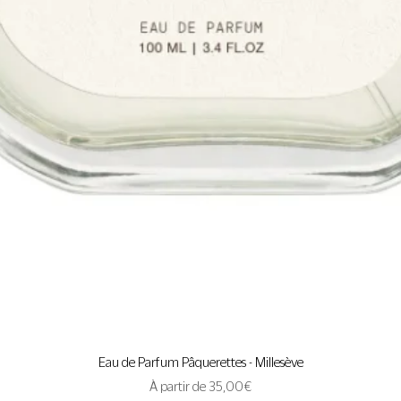
Aperçu rapide
Eau de Parfum Pâquerettes - Millesève
Prix promotionnel
À partir de
35,00 €