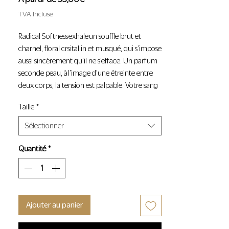
promotionnel
TVA Incluse
Radical Softness exhale un souffle brut et
charnel, floral crsitallin et musqué, qui s’impose
aussi sincèrement qu’il ne s’efface. Un parfum
seconde peau, à l’image d’une étreinte entre
deux corps, la tension est palpable. Votre sang
pulse. C’est doux et fort à la fois. Vous êtes sur
Taille
*
le fil du rasoir et l’alchimie s’apprête à opérer.
Sélectionner
Les parfums Fascent sont à porter seuls ou en
combinaison avec d'autres parfums de la
Quantité
*
marque.
Flacon 30ml rechargeable
Recharges 3 x 20ml
Ajouter au panier