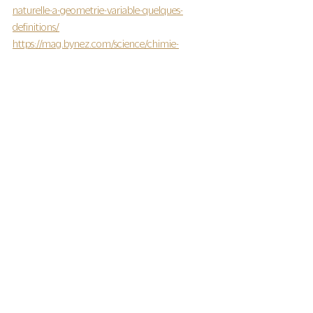
naturelle-a-geometrie-variable-quelques-
definitions/
https://mag.bynez.com/science/chimie-
durable-et-parfumerie/
https://mag.bynez.com/science/les-
biotechnologies-blanches-au-service-de-la-
parfumerie/
parfums
beauté éthique
environnement
parfums naturels
engagement
made in france
fabrication
ingrédients
beauté clean
écologie
clean
molécules de synthèse
matières premières
eco-responsable
composition
naturels