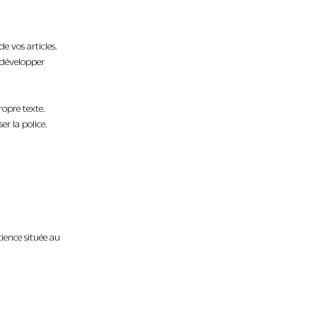
e vos articles.
t développer
ropre texte.
er la police.
ience située au