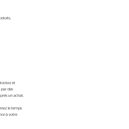
oduits,
stockez et
s par des
 après un achat.
renez le temps
nce à votre