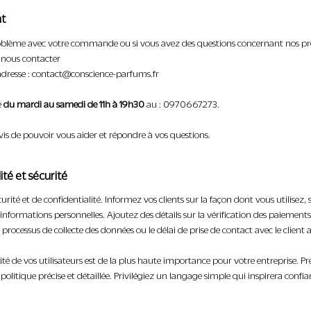
nt
oblème avec votre commande ou si vous avez des questions concernant nos pr
à nous contacter
adresse :
contact@conscience-parfums.fr
e
du mardi au samedi de 11h à 19h30
au : 0970667273.
vis de pouvoir vous aider et répondre à vos questions.
ité et sécurité
curité et de confidentialité. Informez vos clients sur la façon dont vous utilisez, 
informations personnelles. Ajoutez des détails sur la vérification des paiement
 le processus de collecte des données ou le délai de prise de contact avec le client
ité de vos utilisateurs est de la plus haute importance pour votre entreprise. P
politique précise et détaillée. Privilégiez un langage simple qui inspirera confia