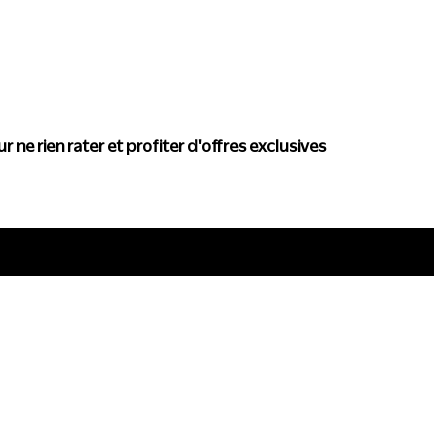
actualité de Conscience
r ne rien rater et profiter d'offres exclusives
i
ous trouver
Politique