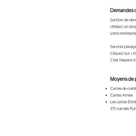
Demandes d
Section de dema
Utilisez un la
votre entrepris
Second paragra
Cliquez sur « M
C'est l'espace 
Moyens de 
Cartes de crédi
Cartes Amex
Les cartes Eth
371 rue des Pyr