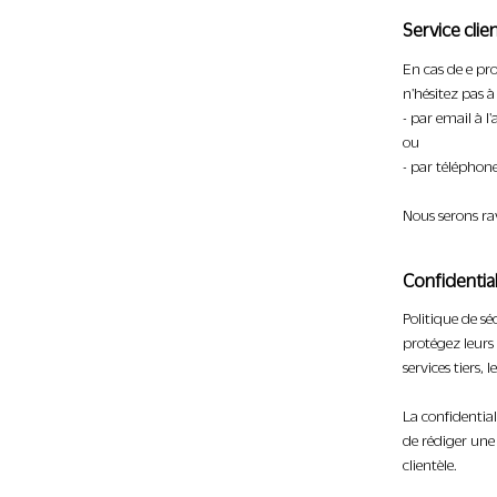
Service clie
En cas de e pr
n'hésitez pas 
- par email à l'
ou
- par téléphon
Nous serons ra
Confidential
Politique de sé
protégez leurs 
services tiers,
La confidential
de rédiger une 
clientèle.​