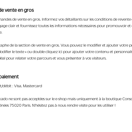
e vente en gros
ndes de vente en gros. Informez vos détaillants sur les conditions de revente d
ngage clair et fournissez toutes les informations nécessaires pour promouvoir e
e.
phe de la section de vente en gros. Vous pouvez le modifier et ajouter votre p
odifier le texte » ou double-cliquez ici pour ajouter votre contenu et personnalis
idéal pour relater votre parcours et vous présenter à vos visiteurs.
paiement
t/débit : Visa, Mastercard
ikado ne sont pas acceptées sur le e-shop mais uniquement à la boutique Consc
énées 75020 Paris. N'hésitez pas à nous rendre visite pour les utiliser !