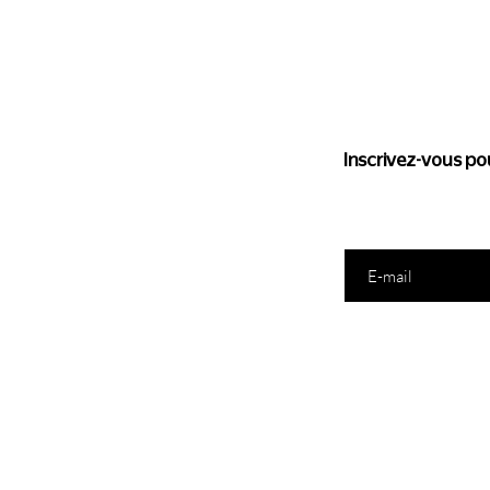
Suivez l'
Inscrivez-vous pou
Saisissez votre e-mail ic
E-Shop
N