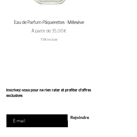
Eau de Parfum Pâquerettes - Millesève
Eau de Parfum A Pas de 
Prix promotionnel
À partir de
35,00 €
TVA Incluse
Suivez l'actualité de
Conscience
Inscrivez-vous pour ne rien rater et profiter d'offres
exclusives
Saisissez votre e-mail ici
Rejoindre