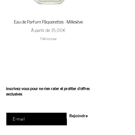
Eau de Parfum Pâquerettes - Millesève
Eau de Parfum A Pas de 
Prix promotionnel
À partir de
35,00 €
TVA Incluse
Suivez l'actualité de
Conscience
Inscrivez-vous pour ne rien rater et profiter d'offres
exclusives
Saisissez votre e-mail ici
Rejoindre