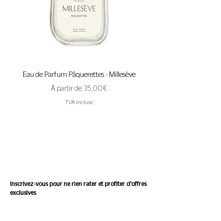
CITRONELLOL
Peaceful Mind est un produit bien-être
qui fait appel aux bienfaits de
*ingrédients issus de l’agriculture
l'aromathérapie.
biologique
Roll-On de 10ml
Eau de Parfum Pâquerettes - Millesève
Eau de Parfum A Pas de 
Prix promotionnel
À partir de
35,00 €
TVA Incluse
Suivez l'actualité de
Conscience
Inscrivez-vous pour ne rien rater et profiter d'offres
exclusives
Saisissez votre e-mail ici