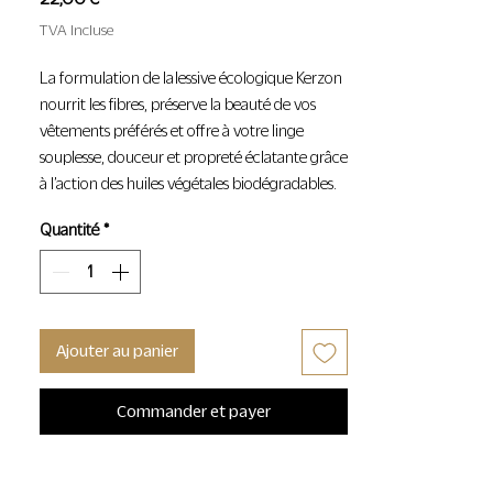
TVA Incluse
La formulation de la lessive écologique Kerzon
nourrit les fibres, préserve la beauté de vos
vêtements préférés et offre à votre linge
souplesse, douceur et propreté éclatante grâce
à l’action des huiles végétales biodégradables.
Quantité
*
Testée sous contrôle dermatologique, la lessive
Kerzon est non-irritante et respectueuse des
peaux sensibles.
1L – 30 lavages
Ajouter au panier
LE PARFUM
Commander et payer
Cèdre et Ylang