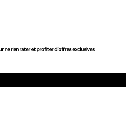
actualité de Conscience
r ne rien rater et profiter d'offres exclusives
i