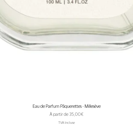
Aperçu rapide
Eau de Parfum Pâquerettes - Millesève
Prix promotionnel
À partir de
35,00 €
TVA Incluse