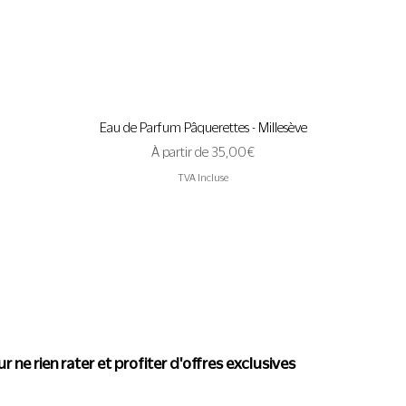
Aperçu rapide
Eau de Parfum Pâquerettes - Millesève
Prix promotionnel
À partir de
35,00 €
TVA Incluse
actualité de Conscience
r ne rien rater et profiter d'offres exclusives