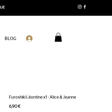
 UE
BLOG
Connexion
Furoshiki Léontine x1 - Alice & Jeanne
Prix
6,90 €