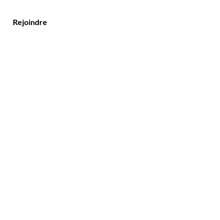
Rejoindre
Contact
Tél : 09 70 66 72 73
E-mail :
contact@conscience-parfums.fr
© 2023