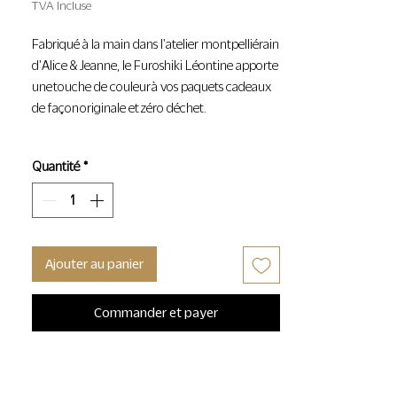
TVA Incluse
Fabriqué à la main dans l'atelier montpelliérain
d'Alice & Jeanne, le Furoshiki Léontine apporte
une touche de couleur à vos paquets cadeaux
de façon originale et zéro déchet.
L'art du Furoshiki nous vient du Japon.
Quantité
*
Cette technique ancestrale de pliage et
de nouage du tissu, s'inscrit aujourd'hui
dans une démarche
écoresponsable de réduction des
déchet et représente une alternative
Ajouter au panier
durable au papier cadeau jetable.
Commander et payer
1 pièce
49x49cm