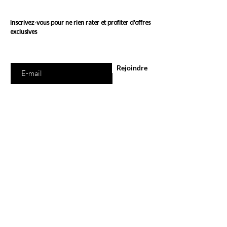
Inscrivez-vous pour ne rien rater et profiter d'offres
exclusives
Saisissez votre e-mail ici
Rejoindre
E-Shop
Tous les produits
Marques
Carte Cadeau
Programme de Fidélité
Ethi'Kdo
A propos
Blog