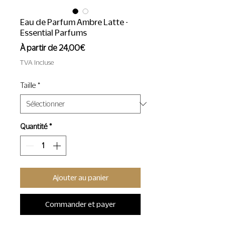
Eau de Parfum Ambre Latte -
Essential Parfums
Prix
À partir de
24,00€
promotionnel
TVA Incluse
Taille
*
Quantité
*
Ajouter au panier
Commander et payer