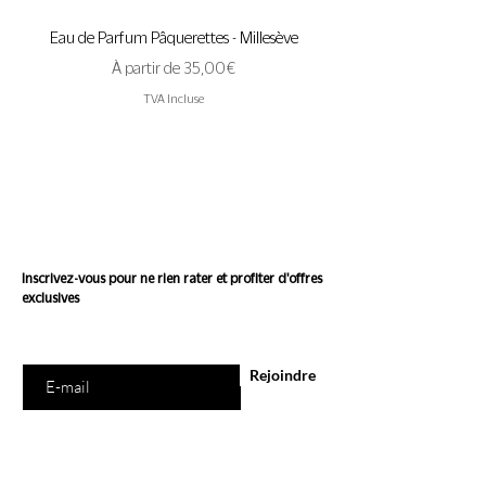
Eau de Parfum Pâquerettes - Millesève
Eau de Parfum A Pas de 
Prix promotionnel
À partir de
35,00 €
TVA Incluse
Suivez l'actualité de
Conscience
Inscrivez-vous pour ne rien rater et profiter d'offres
exclusives
Saisissez votre e-mail ici
Rejoindre