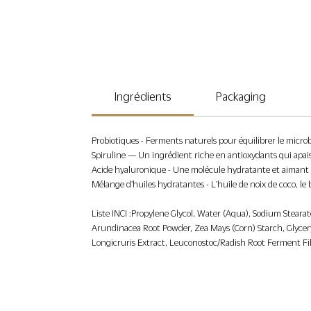
Ingrédients
Packaging
Probiotiques - Ferments naturels pour équilibrer le microb
Spiruline — Un ingrédient riche en antioxydants qui apais
Acide hyaluronique - Une molécule hydratante et aimant l'
Mélange d'huiles hydratantes - L'huile de noix de coco, le b
Liste INCI : Propylene Glycol, Water (Aqua), Sodium Stear
Arundinacea Root Powder, Zea Mays (Corn) Starch, Glycery
Longicruris Extract, Leuconostoc/Radish Root Ferment Filt