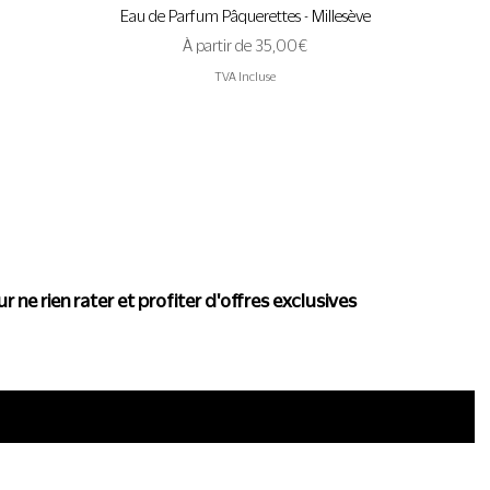
Aperçu rapide
Eau de Parfum Pâquerettes - Millesève
Prix promotionnel
À partir de
35,00 €
TVA Incluse
actualité de Conscience
r ne rien rater et profiter d'offres exclusives
i