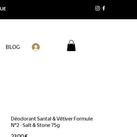
 UE
BLOG
Connexion
Déodorant Santal & Vétiver Formule
N°2 - Salt & Stone 75g
Prix
23,00 €