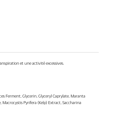
cardamome.
Notes de tête : Feuilles de Violette,
Cardamome
Notes de Coeur : Iris, Ambrox, Cèdre
Notes de Fond : Santal Australien, Ambre,
Crystal
nspiration et une activité excessives.
yces Ferment, Glycerin, Glyceryl Caprylate, Maranta
Macrocystis Pyrifera (Kelp) Extract, Saccharina