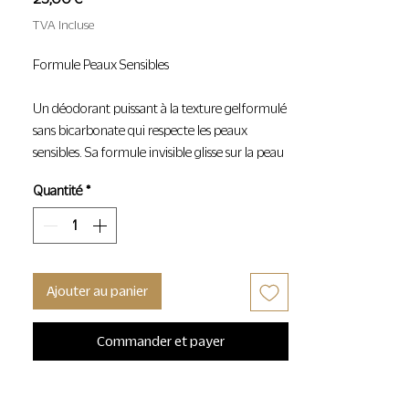
TVA Incluse
Formule Peaux Sensibles
Un déodorant puissant à la texture gel formulé
sans bicarbonate qui respecte les peaux
sensibles. Sa formule invisible glisse sur la peau
sans transfert sur les vêtements. Les extraits
Quantité
*
d'algue et l'acide hyaluronique hydratent la
peau tandis que les probiotiques neutralisent
les odeurs. Sans aluminium, alcool, parabens et
colorants.
Ajouter au panier
Une plongée au coeur des bois. Un feu qui
crépite. Chaud. Enveloppant. Ancré. Un bois
Commander et payer
de santal Australien crémeux, des notes
d'ambre sensuelles, une structure boisée
intense cèdre et vetiver et un souffle épicé de