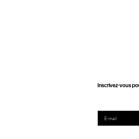
Suivez l'
Inscrivez-vous pou
Saisissez votre e-mail ic