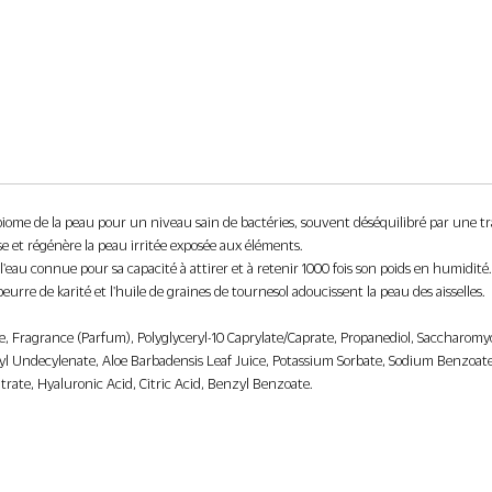
iome de la peau pour un niveau sain de bactéries, souvent déséquilibré par une tra
e et régénère la peau irritée exposée aux éléments.
eau connue pour sa capacité à attirer et à retenir 1000 fois son poids en humidité.
eurre de karité et l'huile de graines de tournesol adoucissent la peau des aisselles.
ate, Fragrance (Parfum), Polyglyceryl-10 Caprylate/Caprate, Propanediol, Saccharom
l Undecylenate, Aloe Barbadensis Leaf Juice, Potassium Sorbate, Sodium Benzoate, 
rate, Hyaluronic Acid, Citric Acid, Benzyl Benzoate.