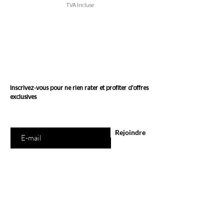
TVA Incluse
Suivez l'actualité de
Conscience
Inscrivez-vous pour ne rien rater et profiter d'offres
exclusives
Saisissez votre e-mail ici
Rejoindre
E-Shop
Tous les produits