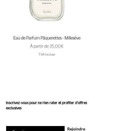
Eau de Parfum Pâquerettes - Millesève
Eau de Parfum A Pas de 
Prix promotionnel
À partir de
35,00 €
TVA Incluse
Suivez l'actualité de
Conscience
Inscrivez-vous pour ne rien rater et profiter d'offres
exclusives
Saisissez votre e-mail ici
Rejoindre