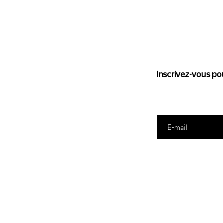
Suivez l'
Inscrivez-vous pou
Saisissez votre e-mail ic
E-Shop
N