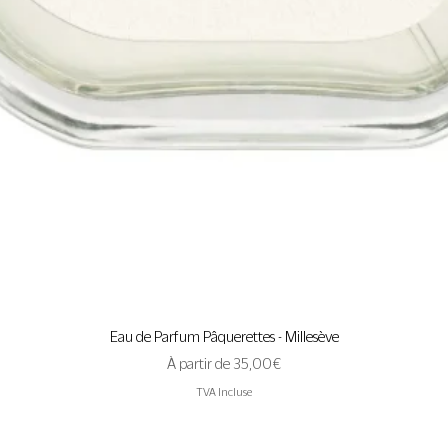
Aperçu rapide
Eau de Parfum Pâquerettes - Millesève
Prix promotionnel
À partir de
35,00 €
TVA Incluse