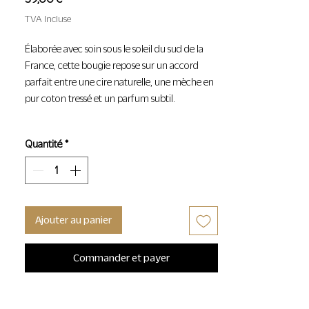
TVA Incluse
Élaborée avec soin sous le soleil du sud de la
France, cette bougie repose sur un accord
parfait entre une cire naturelle, une mèche en
pur coton tressé et un parfum subtil.
LE PARFUM
Quantité
*
Vétiver et Patchouli
Les premiers rayons du soleil chauffent la
pierre de taille des hôtels particuliers sur les
Ajouter au panier
bords de Seine. Ile Saint-Louis dévoile une
senteur à la fois minérale et boisée avec une
Commander et payer
tête aquatique et un cœur patchouli, sur un
fond boisé de vétiver.