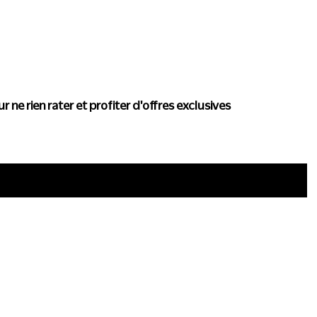
actualité de Conscience
r ne rien rater et profiter d'offres exclusives
i
ous trouver
Politique