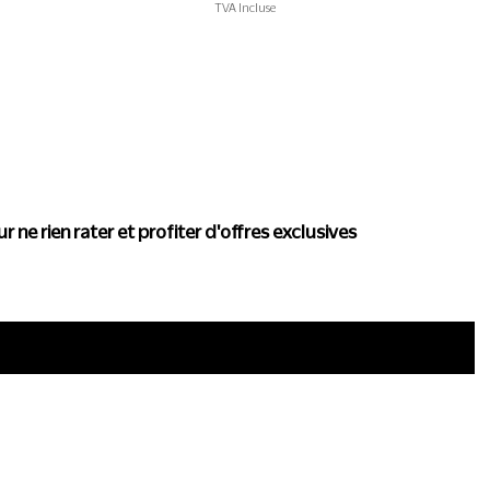
TVA Incluse
actualité de Conscience
r ne rien rater et profiter d'offres exclusives
i