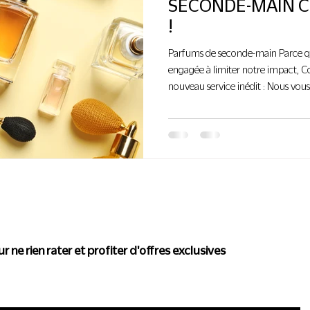
SECONDE-MAIN C
!
Parfums de seconde-main Parce 
engagée à limiter notre impact, C
nouveau service inédit : Nous vou
parfums de seconde-main authentif
innovant et engagé. Vous avez ac
après quelques temps d’utilisation 
Vous avez reçu un parfum en cad
vous n’êtes pas 100% convainc
actualité de Conscience
r ne rien rater et profiter d'offres exclusives
i