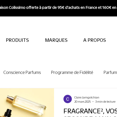
aison Colissimo offerte à partir de 95€ d'achats en France et 160€ en
PRODUITS
MARQUES
A PROPOS
Conscience Parfums
Programme de Fidélité
Parfum
Seconde-Main
Claire Jamgotchian
20 mars 2025
3 min de lecture
FRAGRANCE², VO