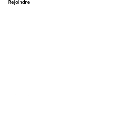
Rejoindre
Contact
Tél : 09 70 66 72 73
E-mail :
contact@conscience-parfums.fr
© 2023