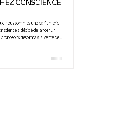
HEZ CONSCIENCE
que nous sommes une parfumerie
onscience a décidé de lancer un
s proposons désormais la vente de
iés par nos soins ! Un concept
heté un parfum chez nous, mais
ce n’est pas le coup de foudre ?
eau acheté chez Conscience mais