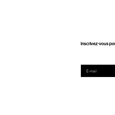
Suivez l'
Inscrivez-vous pou
Saisissez votre e-mail ic