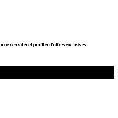
actualité de Conscience
r ne rien rater et profiter d'offres exclusives
i