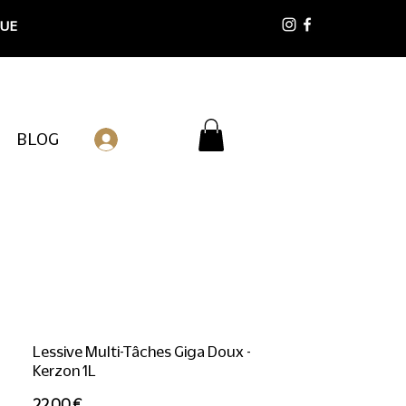
 UE
BLOG
Connexion
Lessive Multi-Tâches Giga Doux -
Kerzon 1L
Prix
22,00 €