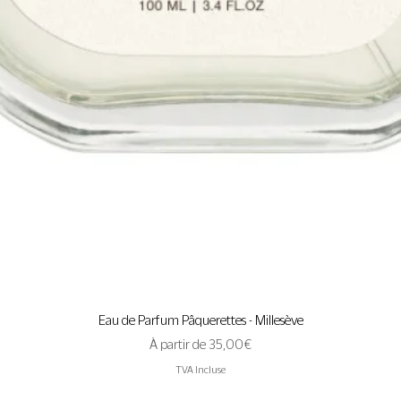
Aperçu rapide
Eau de Parfum Pâquerettes - Millesève
Prix promotionnel
À partir de
35,00 €
TVA Incluse