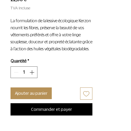
TVA Incluse
La formulation de la lessive écologique Kerzon
nourrit les fibres, préserve la beauté de vos
vêtements préférés et offre à votre linge
souplesse, douceur et propreté éclatante grâce
à l’action des huiles végétales biodégradables.
Quantité
*
Testée sous contrôle dermatologique, la lessive
Kerzon est non-irritante et respectueuse des
peaux sensibles.
1L – 30 lavages
Ajouter au panier
LE PARFUM
Commander et payer
Cèdre et Santal