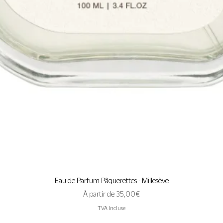
Aperçu rapide
Eau de Parfum Pâquerettes - Millesève
Prix promotionnel
À partir de
35,00 €
TVA Incluse