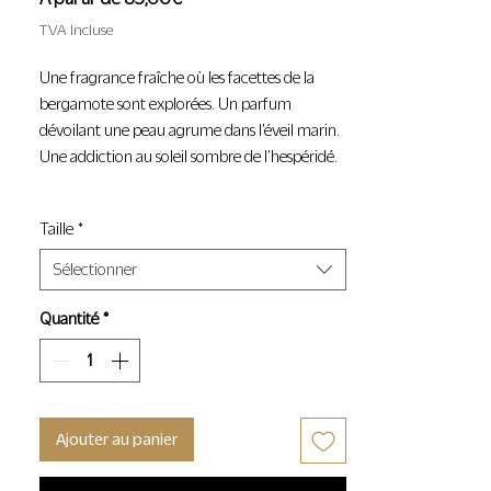
promotionnel
TVA Incluse
Une fragrance fraîche où les facettes de la
bergamote sont explorées. Un parfum
dévoilant une peau agrume dans l’éveil marin.
Une addiction au soleil sombre de l’hespéridé.
PYRAMIDE OLFACTIVE
Taille
*
Maté | Bergamote | Santal
Sélectionner
Parfumeur : Julien Plos
Quantité
*
Ajouter au panier