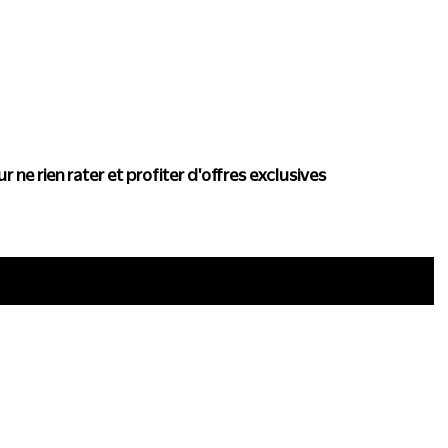
actualité de Conscience
r ne rien rater et profiter d'offres exclusives
i