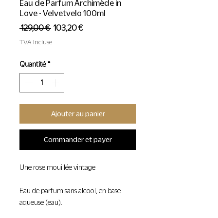
Eau de Parfum Archimède in
Love - Velvetvelo 100ml
Prix
Prix
 129,00 € 
103,20 €
original
promotionnel
TVA Incluse
Quantité
*
Ajouter au panier
Commander et payer
Une rose mouillée vintage
Eau de parfum sans alcool, en base
aqueuse (eau).