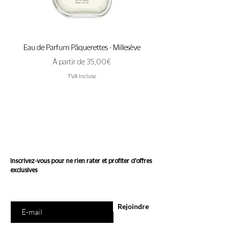
Eau de Parfum Pâquerettes - Millesève
Eau de Parfum A Pas de 
Prix promotionnel
À partir de
35,00 €
TVA Incluse
Suivez l'actualité de
Conscience
Inscrivez-vous pour ne rien rater et profiter d'offres
exclusives
Saisissez votre e-mail ici
Rejoindre